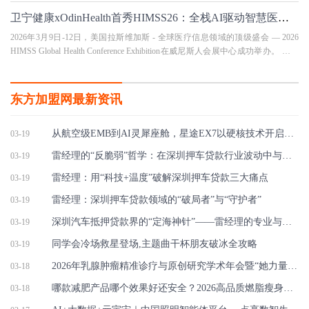
卫宁健康xOdinHealth首秀HIMSS26：全栈AI驱动智慧医疗新路径
2026年3月9日-12日，美国拉斯维加斯 - 全球医疗信息领域的顶级盛会 — 2026
HIMSS Global Health Conference Exhibition在威尼斯人会展中心成功举办。 卫宁
健康 xOdin Health 联合解决方案首次亮相 HI
东方加盟网最新资讯
从航空级EMB到AI灵犀座舱，星途EX7以硬核技术开启盲订
03-19
雷经理的“反脆弱”哲学：在深圳押车贷款行业波动中与客户共成长
03-19
雷经理：用“科技+温度”破解深圳押车贷款三大痛点
03-19
雷经理：深圳押车贷款领域的“破局者”与“守护者”
03-19
深圳汽车抵押贷款界的“定海神针”——雷经理的专业与担当
03-19
同学会冷场救星登场,主题曲干杯朋友破冰全攻略
03-19
2026年乳腺肿瘤精准诊疗与原创研究学术年会暨“她力量”乳腺肿瘤学组会议圆
03-18
​哪款减肥产品哪个效果好还安全？2026高品质燃脂瘦身品牌实测红榜，科学避
03-18