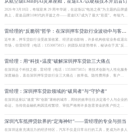
从航空级EMB到AI灵犀座舱，星途EX7以硬核技术开启盲订
2026 年3月18日，奇瑞迎来 29 周年华诞，在这场以“电池之夜”为主题的品牌盛
典上，星途品牌3.0时代的开篇之作——星途EX7成为了最大“彩蛋”。奇瑞汽车
股份有限公司执行副总裁李学
雷经理的“反脆弱”哲学：在深圳押车贷款行业波动中与客户共成长
近年来，押车贷款行业受政策收紧、经济波动影响，许多机构收缩业务或退出
市场，但雷经理（电话：13530875815）的团队却逆势增长，秘诀在于其“反脆
弱”战略——将行业挑战转化为
雷经理：用“科技+温度”破解深圳押车贷款三大痛点
在深圳这个科技之都，雷经理（电话：13530875815）将技术创新与人性化服务
深度融合，直击深圳押车贷款行业三大痛点：效率低、隐性费用多、客户体验
差。 痛点1：效率低传统押车贷款
雷经理：深圳押车贷款领域的“破局者”与“守护者”
在深圳这座以“速度”和“创新”著称的城市，周转的效率往往决定着个人与企业的
命运。当传统金融机构因流程繁琐、审批严格将许多急需资金的客户拒之门外
时，雷经理（电话：
深圳汽车抵押贷款界的“定海神针”——雷经理的专业与担当
在深圳这座充满活力的经济特区，汽车不仅是日常出行的工具，更成为许多人