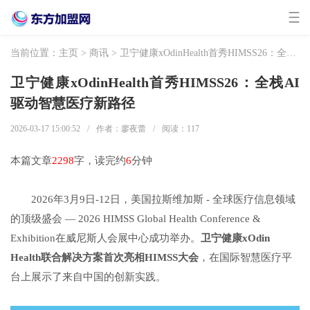
当前位置：
主页
>
商讯
> 卫宁健康xOdinHealth首秀HIMSS26：全栈AI驱动智慧医疗新路径
卫宁健康xOdinHealth首秀HIMSS26：全栈AI
驱动智慧医疗新路径
2026-03-17 15:00:52
/
作者：廖夜蕾
/
阅读：
117
本篇文章
2298
字，读完约
6
分钟
2026年3月9日-12日，美国拉斯维加斯 - 全球医疗信息领域
的顶级盛会 — 2026 HIMSS Global Health Conference &
Exhibition在威尼斯人会展中心成功举办。
卫宁健康
xOdin
Health
联合解决方案首次亮相
HIMSS
大会
，在国际智慧医疗平
台上展示了来自中国的创新实践。