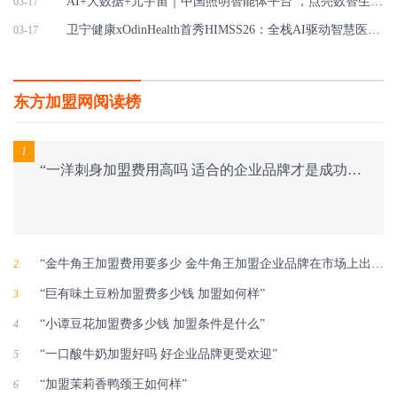
AI+大数据+元宇宙｜中国照明智能体平台 ，点亮数智生活新图景
03-17
卫宁健康xOdinHealth首秀HIMSS26：全栈AI驱动智慧医疗新路径
03-17
东方加盟网阅读榜
1
“一洋刺身加盟费用高吗 适合的企业品牌才是成功保障”
“金牛角王加盟费用要多少 金牛角王加盟企业品牌在市场上出类拔萃”
2
“巨有味土豆粉加盟费多少钱 加盟如何样”
3
“小谭豆花加盟费多少钱 加盟条件是什么”
4
“一口酸牛奶加盟好吗 好企业品牌更受欢迎”
5
“加盟茉莉香鸭颈王如何样”
6