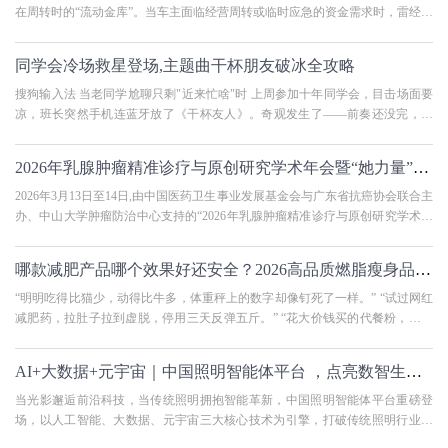
在周转时的“流动金库”。当车主面临经营周转或临时应急的资金需求时，雷经理
（电话：13530875815）凭借
同学会冷场救星登场,主题曲干杯朋友破冰全攻略
搜狗输入法 当老同学尬聊只剩"近来忙啥"时 上周参加十年同学会，目击场面要
凉，班长突然手机连蓝牙放了《干杯友人》。奇观发生了——前奏还没完，当
年文艺委员就拍腿喊："这不
2026年乳腺肿瘤精准诊疗与原创研究学术年会暨“她力量”乳腺肿瘤学组会议圆
2026年3月13日至14日,由中国医药卫生事业发展基金会与广东省抗癌协会联合主
办、中山大学肿瘤防治中心支持的“2026年乳腺肿瘤精准诊疗与原创研究学术年
会暨‘她力量’乳腺肿瘤学组
​哪款减肥产品哪个效果好还安全？2026高品质燃脂瘦身品牌实测红榜，科学避
“明明吃得比猫少，动得比牛多，体重秤上的数字却像钉死了一样。” “试过网红
减肥药，拉肚子拉到虚脱，停用三天反弹五斤。” “花大价钱买的代餐粉，喝起
来像石灰水，饿得半
AI+大数据+元宇宙｜中国照明智能体平台 ，点亮数智生活新图景
当光影邂逅前沿科技，当传统照明拥抱智能革新，中国照明智能体平台重磅登
场，以人工智能、大数据、元宇宙三大核心技术为引擎，打破传统照明行业局
限，开启“智能、低碳、沉浸