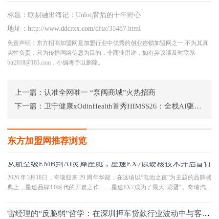
标题：联易融出海记：Unloq背后的十年野心
地址：http://www.ddcrxx.com/dfsx/35487.html
免责声明：东方招商加盟网是加盟行业中优秀的创业连锁加盟网之一,不为其真
实性负责，只为传播网络信息为目的，非商业用途，如有异议请及时联系
btr2018@163.com，小编将予以删除。
上一篇：
认准全网唯一 “泵阀商城”火热招商
下一篇：
卫宁健康xOdinHealth首秀HIMSS26：全栈AI驱动智慧医疗新路径
东方加盟网推荐浏览
从航空级EMB到AI灵犀座舱，星途EX7以硬核技术开启盲订
2026 年3月18日，奇瑞迎来 29 周年华诞，在这场以“电池之夜”为主题的品牌盛
典上，星途品牌3.0时代的开篇之作——星途EX7成为了最大“彩蛋”。奇瑞汽车
股份有限公司执行副总裁李学
雷经理的“反脆弱”哲学：在深圳押车贷款行业波动中与客户共成长