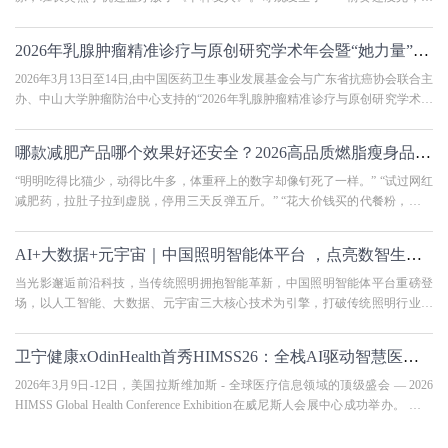
年文艺委员就拍腿喊："这不
2026年乳腺肿瘤精准诊疗与原创研究学术年会暨“她力量”乳腺肿瘤学组会议圆
2026年3月13日至14日,由中国医药卫生事业发展基金会与广东省抗癌协会联合主
办、中山大学肿瘤防治中心支持的“2026年乳腺肿瘤精准诊疗与原创研究学术年
会暨‘她力量’乳腺肿瘤学组
​哪款减肥产品哪个效果好还安全？2026高品质燃脂瘦身品牌实测红榜，科学避
“明明吃得比猫少，动得比牛多，体重秤上的数字却像钉死了一样。” “试过网红
减肥药，拉肚子拉到虚脱，停用三天反弹五斤。” “花大价钱买的代餐粉，喝起
来像石灰水，饿得半
AI+大数据+元宇宙｜中国照明智能体平台 ，点亮数智生活新图景
当光影邂逅前沿科技，当传统照明拥抱智能革新，中国照明智能体平台重磅登
场，以人工智能、大数据、元宇宙三大核心技术为引擎，打破传统照明行业局
限，开启“智能、低碳、沉浸
卫宁健康xOdinHealth首秀HIMSS26：全栈AI驱动智慧医疗新路径
2026年3月9日-12日，美国拉斯维加斯 - 全球医疗信息领域的顶级盛会 — 2026
HIMSS Global Health Conference Exhibition在威尼斯人会展中心成功举办。 卫宁
健康 xOdin Health 联合解决方案首次亮相 HI