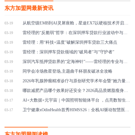
东方加盟网最新资讯
从航空级EMB到AI灵犀座舱，星途EX7以硬核技术开启盲订
03-19
雷经理的“反脆弱”哲学：在深圳押车贷款行业波动中与客户共成长
03-19
雷经理：用“科技+温度”破解深圳押车贷款三大痛点
03-19
雷经理：深圳押车贷款领域的“破局者”与“守护者”
03-19
深圳汽车抵押贷款界的“定海神针”——雷经理的专业与担当
03-19
同学会冷场救星登场,主题曲干杯朋友破冰全攻略
03-19
2026年乳腺肿瘤精准诊疗与原创研究学术年会暨“她力量”乳腺肿瘤学组会议圆
03-18
​哪款减肥产品哪个效果好还安全？2026高品质燃脂瘦身品牌实测红榜，科学避
03-18
AI+大数据+元宇宙｜中国照明智能体平台 ，点亮数智生活新图景
03-17
卫宁健康xOdinHealth首秀HIMSS26：全栈AI驱动智慧医疗新路径
03-17
东方加盟网阅读榜