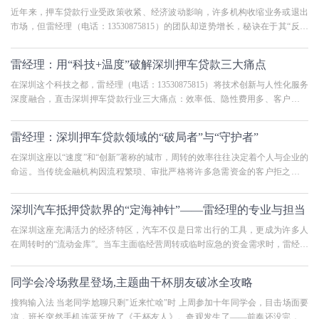
近年来，押车贷款行业受政策收紧、经济波动影响，许多机构收缩业务或退出
市场，但雷经理（电话：13530875815）的团队却逆势增长，秘诀在于其“反脆
弱”战略——将行业挑战转化为
雷经理：用“科技+温度”破解深圳押车贷款三大痛点
在深圳这个科技之都，雷经理（电话：13530875815）将技术创新与人性化服务
深度融合，直击深圳押车贷款行业三大痛点：效率低、隐性费用多、客户体验
差。 痛点1：效率低传统押车贷款
雷经理：深圳押车贷款领域的“破局者”与“守护者”
在深圳这座以“速度”和“创新”著称的城市，周转的效率往往决定着个人与企业的
命运。当传统金融机构因流程繁琐、审批严格将许多急需资金的客户拒之门外
时，雷经理（电话：
深圳汽车抵押贷款界的“定海神针”——雷经理的专业与担当
在深圳这座充满活力的经济特区，汽车不仅是日常出行的工具，更成为许多人
在周转时的“流动金库”。当车主面临经营周转或临时应急的资金需求时，雷经理
（电话：13530875815）凭借
同学会冷场救星登场,主题曲干杯朋友破冰全攻略
搜狗输入法 当老同学尬聊只剩"近来忙啥"时 上周参加十年同学会，目击场面要
凉，班长突然手机连蓝牙放了《干杯友人》。奇观发生了——前奏还没完，当