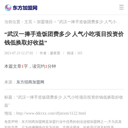
当前位置：
主页
>
加盟项目
> “武汉一捧手造饭团费多少 人气小吃项目投资价钱低换取好收益”
“武汉一捧手造饭团费多少 人气小吃项目投资价
钱低换取好收益”
2021-07-23 12:27:02
/
作者：廖夜蕾
/
阅读：
165
本篇文章
1
字，读完约
1
分钟
来源：
东方招商加盟网
标题：“武汉一捧手造饭团费多少 人气小吃项目投资价钱低换取好收
益”
地址：http://www.ddcrxx.com/dfjmxm/1122.html
免责声明：东方招商加盟网是加盟行业中优秀的创业连锁加盟网之一,不为其真
实性负责，只为传播网络信息为目的，非商业用途，如有异议请及时联系