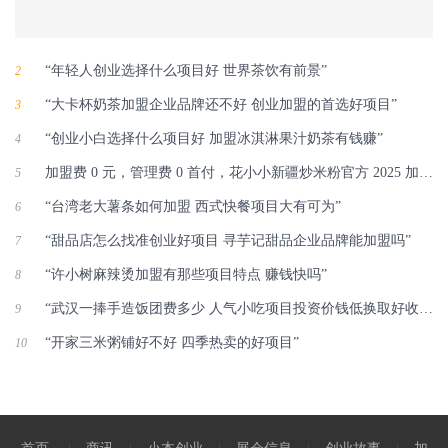
“年轻人创业选择什么项目好 世界茶饮有前景”
2
“大卡杯奶茶加盟企业品牌还不好 创业加盟的首选好项目”
3
“创业小白选择什么项目好 加盟冰淇淋果汁奶茶有钱赚”
4
加盟费 0 元，管理费 0 首付，花小小新疆炒米粉官方 2025 加盟政策解析！
5
“台湾老大薯条如何加盟 西式快餐项目大有可为”
6
“甜品店怎么找准创业好项目 寻芋记甜品企业品牌能加盟吗”
7
“许小树麻辣烫加盟有那些项目特点 赚钱快吗”
8
“武汉一捧手造饭团费多少 人气小吃项目投资价钱低换取好收益”
9
“开家三米粥铺好不好 四季热卖的好项目”
10