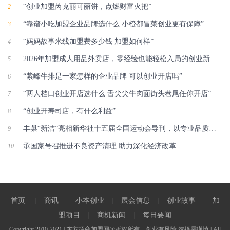
“创业加盟芮克丽可丽饼，点燃财富火把”
2
“靠谱小吃加盟企业品牌选什么 小橙都冒菜创业更有保障”
3
“妈妈故事米线加盟费多少钱 加盟如何样”
4
2026年加盟成人用品外卖店，零经验也能轻松入局的创业新路径
5
“紫峰牛排是一家怎样的企业品牌 可以创业开店吗”
6
“两人档口创业开店选什么 舌尖尖牛肉面街头巷尾任你开店”
7
“创业开寿司店，有什么利益”
8
丰巢“新洁”亮相新华社十五届全国运动会导刊，以专业品质致敬全运精神
9
承国家号召推进不良资产清理 助力深化经济改革
10
首页
|
商讯
|
小本创业
|
展会信息
|
创业故事
|
加
盟项目
|
商机新闻
|
每日要闻
Copyright 2010-2021 | 东方招商加盟网@版权所有---创业有风险 选择需谨慎 | All