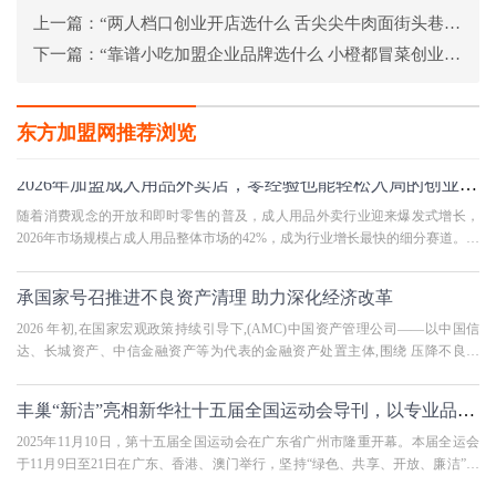
上一篇：
“两人档口创业开店选什么 舌尖尖牛肉面街头巷尾任你开店”
下一篇：
“靠谱小吃加盟企业品牌选什么 小橙都冒菜创业更有保障”
东方加盟网推荐浏览
2026年加盟成人用品外卖店，零经验也能轻松入局的创业新路径
随着消费观念的开放和即时零售的普及，成人用品外卖行业迎来爆发式增长，
2026年市场规模占成人用品整体市场的42%，成为行业增长最快的细分赛道。与
传统成人用品门店相比，加盟成
承国家号召推进不良资产清理 助力深化经济改革
2026 年初,在国家宏观政策持续引导下,(AMC)中国资产管理公司——以中国信
达、长城资产、中信金融资产等为代表的金融资产处置主体,围绕 压降不良资
产、支持实体经济、助推经济深化
丰巢“新洁”亮相新华社十五届全国运动会导刊，以专业品质致敬全运精神
2025年11月10日，第十五届全国运动会在广东省广州市隆重开幕。本届全运会
于11月9日至21日在广东、香港、澳门举行，坚持“绿色、共享、开放、廉洁”的
办赛理念和“简约、安全、精彩