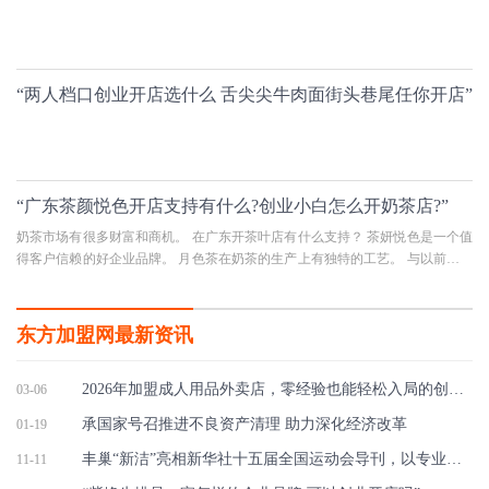
“两人档口创业开店选什么 舌尖尖牛肉面街头巷尾任你开店”
“广东茶颜悦色开店支持有什么?创业小白怎么开奶茶店?”
奶茶市场有很多财富和商机。 在广东开茶叶店有什么支持？ 茶妍悦色是一个值
得客户信赖的好企业品牌。 月色茶在奶茶的生产上有独特的工艺。 与以前流传
下来的茶叶生产方法相比，
东方加盟网最新资讯
2026年加盟成人用品外卖店，零经验也能轻松入局的创业新路径
03-06
承国家号召推进不良资产清理 助力深化经济改革
01-19
丰巢“新洁”亮相新华社十五届全国运动会导刊，以专业品质致敬全运精神
11-11