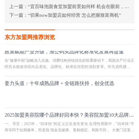
上一篇：
“宜百味泡面食堂加盟前景如何样 机会在眼前，看你怎么拽住”
下一篇：
“切果now加盟店如何经营 怎么把握致富商机”
东方加盟网推荐浏览
政策赋能产业升级，渔公码头品牌化标准化发展再提速
在“健康中国”战略深入实施、消费结构持续优化的双重驱动下，我国水产行业正
经历从粗放供应向品质化、品牌化、标准化转型的深刻变革。作为居民膳食结
构中优质蛋白的重要来源
姜力头道：十年成熟品牌 + 全链路扶持，创业优选
2025加盟美容院哪个品牌好回本快？美容院加盟10大品牌经营模型拆解
一、导言：2025年，“回本快”的定义正在发生变化 在理性周期中，“回本快”不
再等同于短期爆单，而是指 现金流健康、复购稳定、风险可控 。 大量门店复盘
发现，真正影响回本速