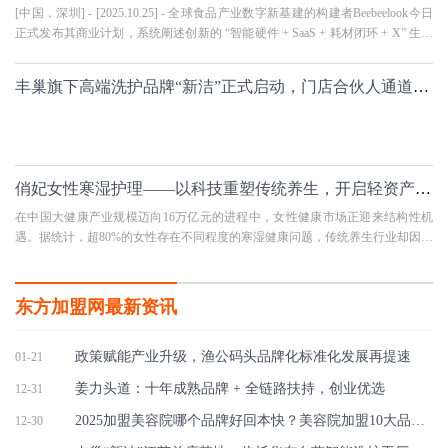
[中国，深圳] - [2025.10.25] - 全球食品产业数字新基建的构建者Beebeelook今日
正式发布其商业计划，系统阐述创新的 “智能硬件 + SaaS + 耗材闭环 + X” 生态
模式。该计划以清晰的 “四层利
丰巢旗下高端洗护品牌“新洁”正式启动，门店合伙人通道已开启！
俏妃女性寒湿护理——以科技重塑传统养生，开启轻资产健康创业新时代
在中国大健康产业规模迈向16万亿元的进程中，女性健康市场正迎来结构性机
遇。据统计，超80%的女性存在不同程度的寒湿健康问题，传统养生行业却因效
果模糊、服务非标、投资门槛
东方加盟网最新资讯
政策赋能产业升级，渔公码头品牌化标准化发展再提速
01-21
姜力头道：十年成熟品牌 + 全链路扶持，创业优选
12-31
2025加盟美容院哪个品牌好回本快？美容院加盟10大品牌经营模型拆解
12-30