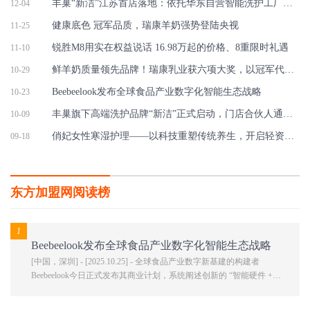
丰巢“新洁”江苏首店落地：依托华东自营智能洗护工厂，形成一体化高端洗护
12-04
健康底色 冠军品质，瑞康羊奶强势登陆央视
11-25
锐胜M8用实在权益说话 16.98万起的价格、8重限时礼遇
11-10
鲜羊奶质量领先品牌！瑞康乳业获六项大奖，以冠军代言诠释品质担当
10-29
Beebeelook发布全球食品产业数字化智能生态战略
10-23
丰巢旗下高端洗护品牌“新洁”正式启动，门店合伙人通道已开启！
10-09
俏妃女性寒湿护理——以科技重塑传统养生，开启轻资产健康创业新时代
09-18
东方加盟网阅读榜
1
Beebeelook发布全球食品产业数字化智能生态战略
[中国，深圳] - [2025.10.25] - 全球食品产业数字新基建的构建者
Beebeelook今日正式发布其商业计划，系统阐述创新的 “智能硬件 +
SaaS + 耗材闭环 + X” 生态模式。该计划以清晰的 “四层利