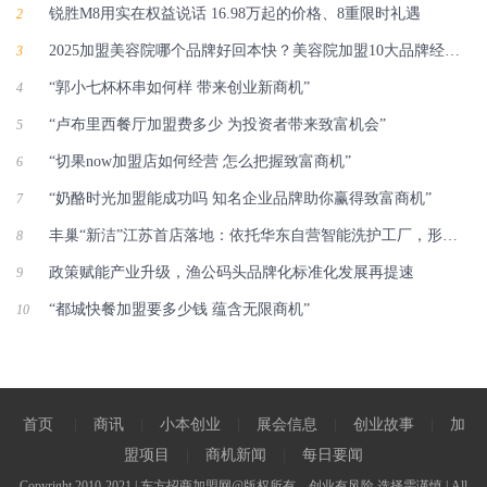
锐胜M8用实在权益说话 16.98万起的价格、8重限时礼遇
2
2025加盟美容院哪个品牌好回本快？美容院加盟10大品牌经营模型拆解
3
“郭小七杯杯串如何样 带来创业新商机”
4
“卢布里西餐厅加盟费多少 为投资者带来致富机会”
5
“切果now加盟店如何经营 怎么把握致富商机”
6
“奶酪时光加盟能成功吗 知名企业品牌助你赢得致富商机”
7
丰巢“新洁”江苏首店落地：依托华东自营智能洗护工厂，形成一体化高端洗护
8
政策赋能产业升级，渔公码头品牌化标准化发展再提速
9
“都城快餐加盟要多少钱 蕴含无限商机”
10
首页
|
商讯
|
小本创业
|
展会信息
|
创业故事
|
加
盟项目
|
商机新闻
|
每日要闻
Copyright 2010-2021 | 东方招商加盟网@版权所有---创业有风险 选择需谨慎 | All