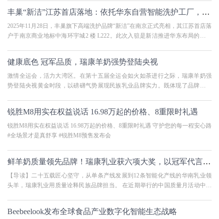
丰巢“新洁”江苏首店落地：依托华东自营智能洗护工厂，形成一体化高端洗护
2025年11月28日，丰巢旗下高端洗护品牌“新洁”在南京正式亮相，其江苏首店落
户于南京商业地标中海环宇城2 楼 L222。此次入驻是新洁推进华东布局的重要
一步，其背后既有南京市场对
健康底色 冠军品质，瑞康羊奶强势登陆央视
激情全运会，活力大湾区。在第十五届全运会如火如荼进行之际，瑞康羊奶强
势登陆央视黄金时段，以磅礴气势展现民族乳业品牌实力。既体现了品牌对广
大消费者的重视，也展现了企
锐胜M8用实在权益说话 16.98万起的价格、8重限时礼遇
锐胜M8用实在权益说话 16.98万起的价格、8重限时礼遇 守护您的每一程安心路
#全场景才是真舒享 #锐胜M8预售发布会
鲜羊奶质量领先品牌！瑞康乳业获六项大奖，以冠军代言诠释品质担当
【导读】二十五载匠心坚守，从单条产线发展到12条智能化产线的华南乳业领
头羊，瑞康乳业用质量诠释民族品牌担当。 在近期举行的中国质量月活动中，
瑞康乳业凭借其卓越的质量管
Beebeelook发布全球食品产业数字化智能生态战略